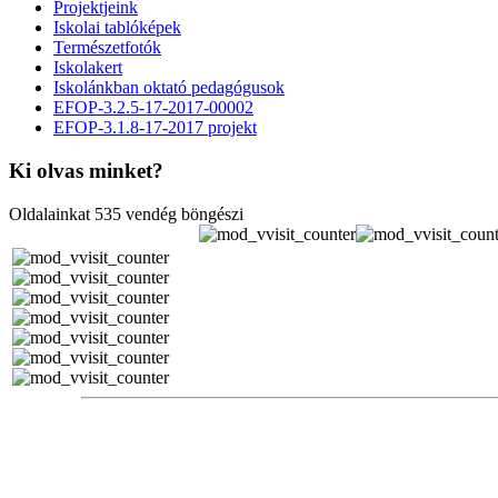
Projektjeink
Iskolai tablóképek
Természetfotók
Iskolakert
Iskolánkban oktató pedagógusok
EFOP-3.2.5-17-2017-00002
EFOP-3.1.8-17-2017 projekt
Ki olvas minket?
Oldalainkat 535 vendég böngészi