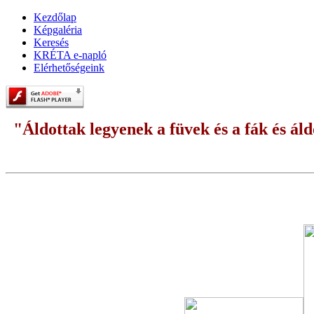
Kezdőlap
Képgaléria
Keresés
KRÉTA e-napló
Elérhetőségeink
"Áldottak legyenek a füvek és a fák és áldo