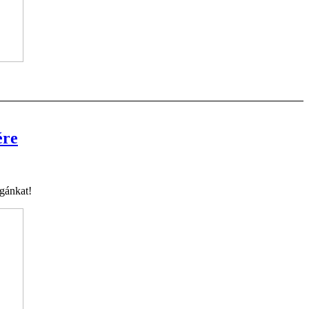
ére
gánkat!