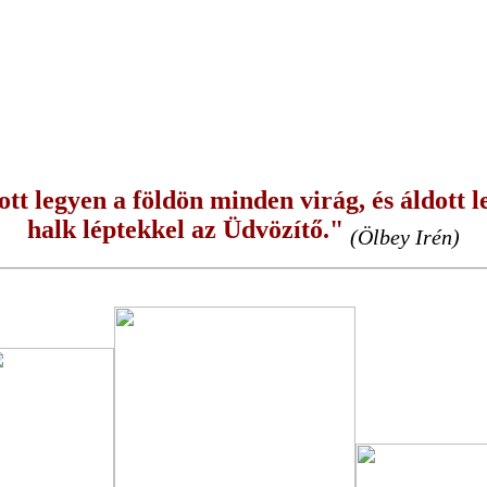
tt legyen a földön minden virág, és áldott le
halk léptekkel az Üdvözítő."
(Ölbey Irén)