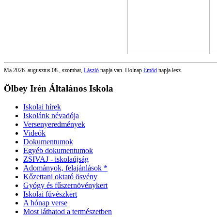
Ma 2026. augusztus 08., szombat,
László
napja van. Holnap
Emőd
napja lesz.
Ölbey Irén Általános Iskola
Iskolai hírek
Iskolánk névadója
Versenyeredmények
Videók
Dokumentumok
Egyéb dokumentumok
ZSIVAJ - iskolaújság
Adományok, felajánlások *
Kőzettani oktató ösvény
Gyógy és fűszernövénykert
Iskolai füvészkert
A hónap verse
Most láthatod a természetben