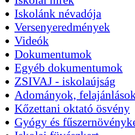
Iskolánk névadója
Versenyeredmények
Videók
Dokumentumok
Egyéb dokumentumok
ZSIVAJ - iskolaújság
Adományok, felajánlások
Kőzettani oktató ösvény
Gyógy és fűszernövényke