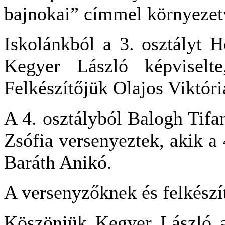
bajnokai” címmel környezetv
Iskolánkból a 3. osztályt 
Kegyer László képviselte
Felkészítőjük Olajos Viktóri
A 4. osztályból Balogh Tifa
Zsófia versenyeztek, akik a 
Baráth Anikó.
A versenyzőknek és felkészít
Köszönjük Kegyer László a