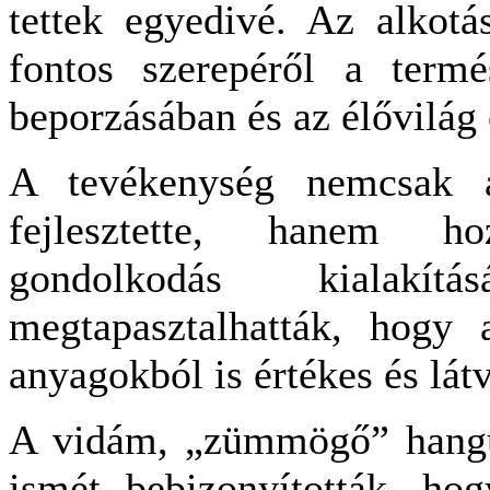
tettek egyedivé. Az alkot
fontos szerepéről a term
beporzásában és az élővilág
A tevékenység nemcsak a 
fejlesztette, hanem ho
gondolkodás kialak
megtapasztalhatták, hogy
anyagokból is értékes és lát
A vidám, „zümmögő” hangul
ismét bebizonyították, hog