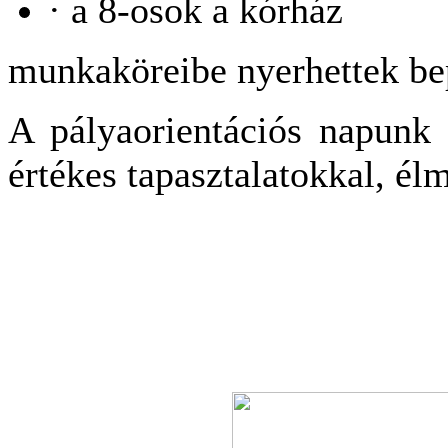
· a 8-osok a kórház
munkaköreibe nyerhettek bep
A pályaorientációs napunk 
értékes tapasztalatokkal, él