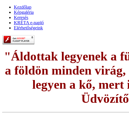
Kezdőlap
Képgaléria
Keresés
KRÉTA e-napló
Elérhetőségeink
"Áldottak legyenek a fü
a földön minden virág, é
legyen a kő, mert i
Üdvözítő