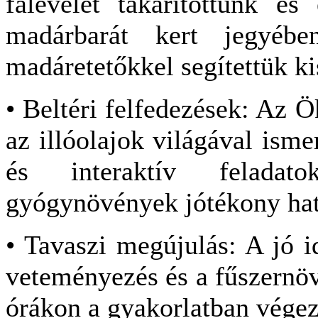
falevelet takarítottunk és
madárbarát kert jegyéb
madáretetőkkel segítettük kis
• Beltéri felfedezések: Az
az illóolajok világával ism
és interaktív feladat
gyógynövények jótékony hat
• Tavaszi megújulás: A jó 
veteményezés és a fűszernöv
órákon a gyakorlatban végezt