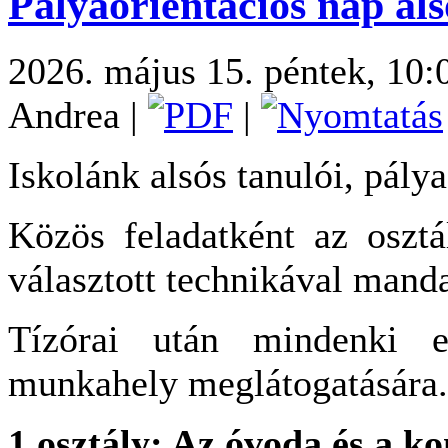
Pályaorientációs nap al
2026. május 15. péntek, 10:
Andrea
|
|
Iskolánk alsós tanulói, pálya
Közös feladatként az osztá
választott technikával manda
Tízórai után mindenki el
munkahely meglátogatására.
1.osztály: Az óvoda és a k