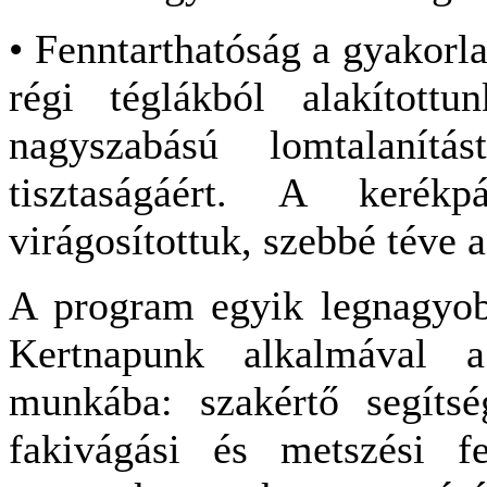
• Fenntarthatóság a gyakorl
régi téglákból alakítottu
nagyszabású lomtalanít
tisztaságáért. A kerékpá
virágosítottuk, szebbé téve a
A program egyik legnagyobb
Kertnapunk alkalmával 
munkába: szakértő segíts
fakivágási és metszési 