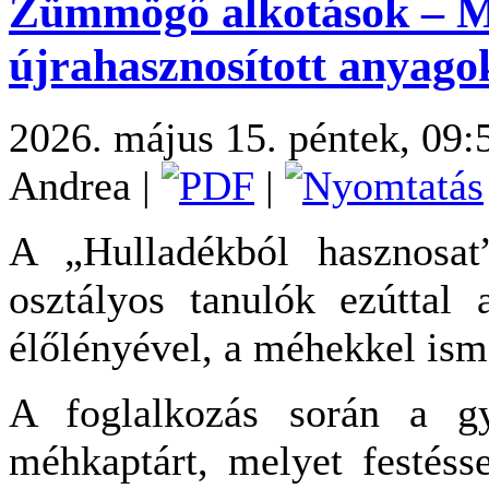
Zümmögő alkotások – M
újrahasznosított anyago
2026. május 15. péntek, 09:
Andrea
|
|
A „Hulladékból hasznosat
osztályos tanulók ezúttal 
élőlényével, a méhekkel is
A foglalkozás során a gye
méhkaptárt, melyet festéss