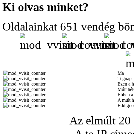
Ki olvas minket?
Oldalainkat 651 vendég bö
Ma
Tegnap
Ezen a h
Múlt hét
Ebben a
A múlt 
Eddigi ö
Az elmúlt 20
A te IP cím