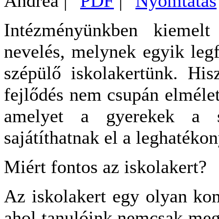
Andrea
|
|
Intézményünkben kiemelt 
nevelés, melynek egyik leg
szépülő iskolakertünk. His
fejlődés nem csupán elméle
amelyet a gyerekek a saj
sajátíthatnak el a leghatéko
Miért fontos az iskolakert?
Az iskolakert egy olyan kom
ahol tanulóink nemcsak megf