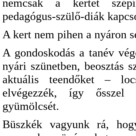
nemcsak a kertet szépí
pedagógus-szülő-diák kapcso
A kert nem pihen a nyáron 
A gondoskodás a tanév vége
nyári szünetben, beosztás sz
aktuális teendőket – loc
elvégezzék, így ősszel
gyümölcsét.
Büszkék vagyunk rá, hogy