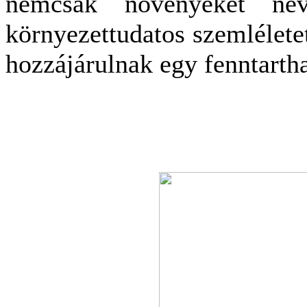
nemcsak növényeket neve
környezettudatos szemléletet
hozzájárulnak egy fenntarth