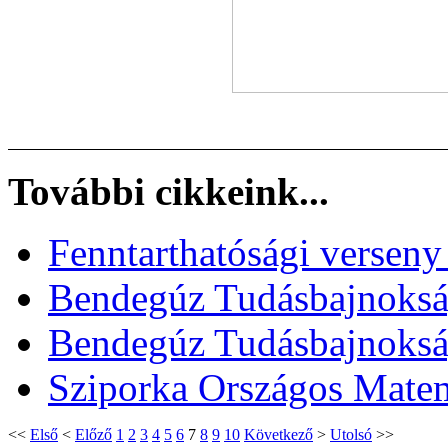
További cikkeink...
Fenntarthatósági verseny
Bendegúz Tudásbajnokság
Bendegúz Tudásbajnokság
Sziporka Országos Matem
<<
Első
<
Előző
1
2
3
4
5
6
7
8
9
10
Következő
>
Utolsó
>>