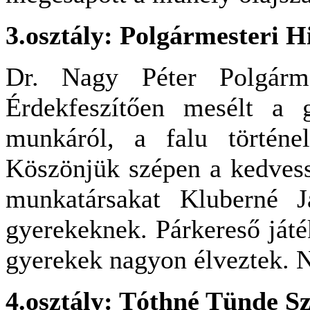
3.osztály: Polgármesteri H
Dr. Nagy Péter Polgárme
Érdekfeszítően mesélt a 
munkáról, a falu történel
Köszönjük szépen a kedvess
munkatársakat Kluberné 
gyerekeknek. Párkereső játé
gyerekek nagyon élveztek. 
4.osztály: Tóthné Tünde S