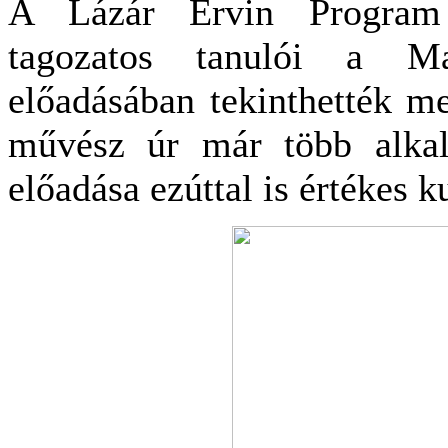
A Lázár Ervin Program 
tagozatos tanulói a M
előadásában tekinthették m
művész úr már több alkalo
előadása ezúttal is értékes k