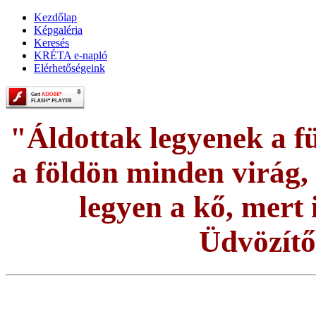
Kezdőlap
Képgaléria
Keresés
KRÉTA e-napló
Elérhetőségeink
"Áldottak legyenek a fü
a földön minden virág, é
legyen a kő, mert i
Üdvözítő