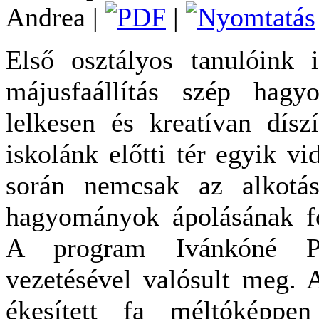
Andrea
|
|
Első osztályos tanulóink 
májusfaállítás szép hagy
lelkesen és kreatívan dísz
iskolánk előtti tér egyik 
során nemcsak az alkotá
hagyományok ápolásának fon
A program Ivánkóné Pá
vezetésével valósult meg. 
ékesített fa méltóképpe