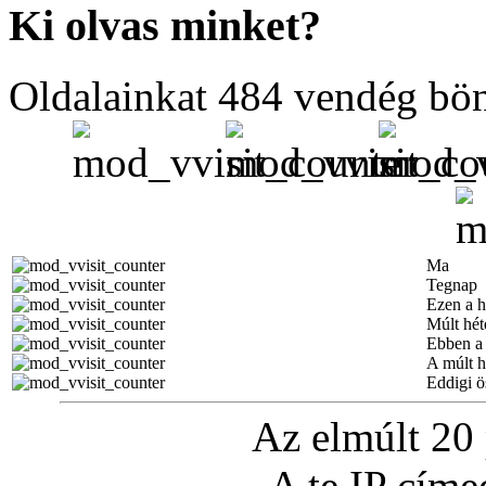
Ki olvas minket?
Oldalainkat 484 vendég bö
Ma
Tegnap
Ezen a h
Múlt hét
Ebben a
A múlt 
Eddigi ö
Az elmúlt 20
A te IP cím