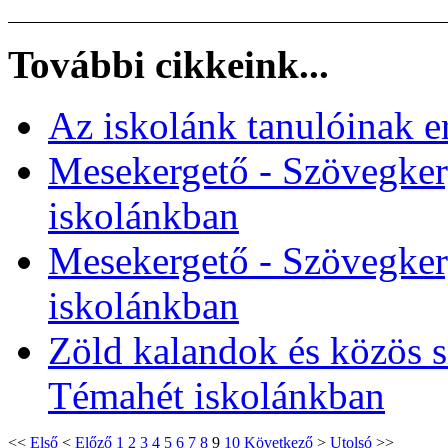
További cikkeink...
Az iskolánk tanulóinak 
Mesekergető - Szövegker
iskolánkban
Mesekergető - Szövegker
iskolánkban
Zöld kalandok és közös s
Témahét iskolánkban
<<
Első
<
Előző
1
2
3
4
5
6
7
8
9
10
Következő
>
Utolsó
>>