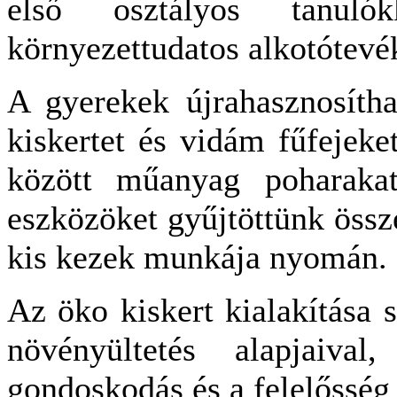
első osztályos tanul
környezettudatos alkotótevé
A gyerekek újrahasznosítha
kiskertet és vidám fűfejek
között műanyag poharaka
eszközöket gyűjtöttünk össze
kis kezek munkája nyomán.
Az öko kiskert kialakítása
növényültetés alapjaiva
gondoskodás és a felelősség 