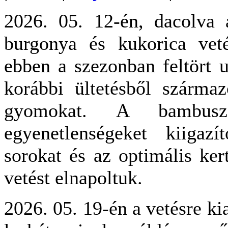
2026. 05. 12-én, dacolva a
burgonya és kukorica vetés
ebben a szezonban feltört u
korábbi ültetésből szárm
gyomokat. A bambusz 
egyenetlenségeket kiigaz
sorokat és az optimális ker
vetést elnapoltuk.
2026. 05. 19-én a vetésre kia