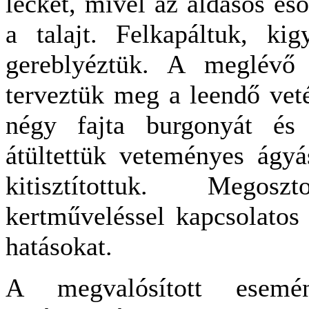
leckét, mivel az áldásos es
a talajt. Felkapáltuk, kig
gereblyéztük. A meglévő
terveztük meg a leendő veté
négy fajta burgonyát és
átültettük veteményes ágyá
kitisztítottuk. Megos
kertműveléssel kapcsolatos
hatásokat.
A megvalósított esemé