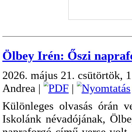
Ölbey Irén: Őszi napraf
2026. május 21. csütörtök, 
Andrea
|
|
Különleges olvasás órán ve
Iskolánk névadójának, Ölbe
napraforgó című verse volt 