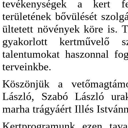
tevékenységek a kert fej
területének bővülését szol
ültetett növények köre is. T
gyakorlott kertművelő s
talentumokat haszonnal fog
terveinkbe.
Köszönjük a vetőmagtám
László, Szabó László urak
marha trágyáért Illés Istvá
Kertprogramunk ezen tavas