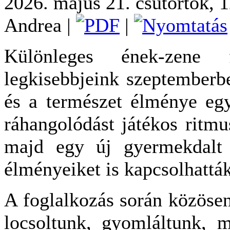
2026. május 21. csütörtök, 
Andrea
|
|
Különleges ének-zene f
legkisebbjeink szeptemberb
és a természet élménye egy
ráhangolódást játékos ritmu
majd egy új gyermekdalt t
élményeiket is kapcsolhattá
A foglalkozás során közöse
locsoltunk, gyomláltunk, 