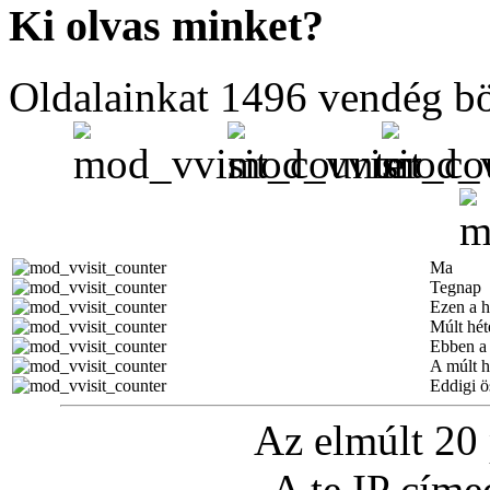
Ki olvas minket?
Oldalainkat 1496 vendég b
Ma
Tegnap
Ezen a h
Múlt hét
Ebben a
A múlt 
Eddigi ö
Az elmúlt 20
A te IP cím