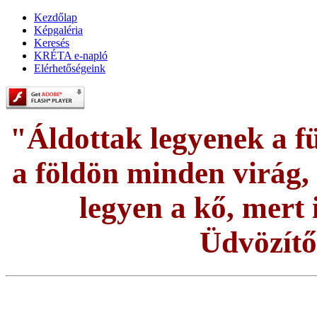
Kezdőlap
Képgaléria
Keresés
KRÉTA e-napló
Elérhetőségeink
"Áldottak legyenek a fü
a földön minden virág, é
legyen a kő, mert i
Üdvözítő