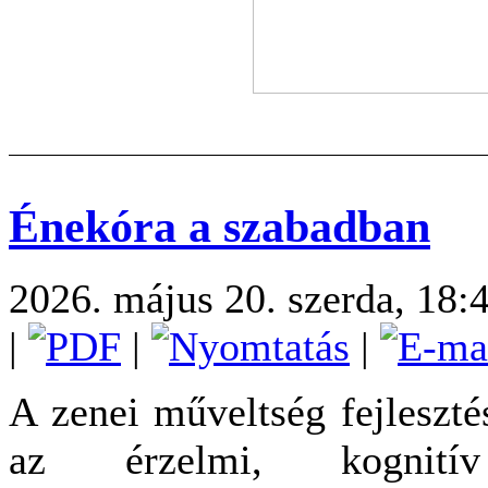
Énekóra a szabadban
2026. május 20. szerda, 18:
|
|
|
A zenei műveltség fejleszté
az érzelmi, kognití