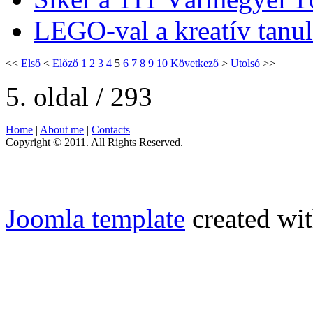
LEGO-val a kreatív tanul
<<
Első
<
Előző
1
2
3
4
5
6
7
8
9
10
Következő
>
Utolsó
>>
5. oldal / 293
Home
|
About me
|
Contacts
Copyright © 2011. All Rights Reserved.
Joomla template
created wit