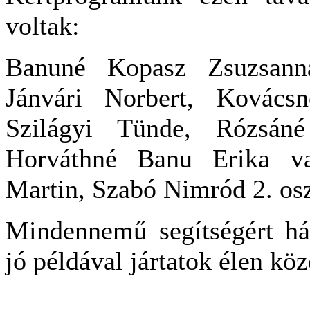
voltak:
Banuné Kopasz Zsuzsanna
Jánvári Norbert, Kovács
Szilágyi Tünde, Rózsán
Horváthné Banu Erika va
Martin, Szabó Nimród 2. osz
Mindennemű segítségért há
jó példával jártatok élen kö