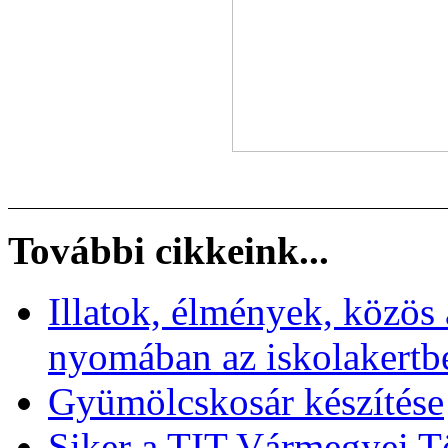
További cikkeink...
Illatok, élmények, közö
nyomában az iskolakertb
Gyümölcskosár készítése
Siker a TIT Vármegyei T