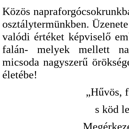
Közös napraforgócsokrunkb
osztálytermünkben. Üzenete
valódi értéket képviselő e
falán- melyek mellett nap
micsoda nagyszerű örökség
életébe!
„Hűvös, f
s köd l
Megérkeze