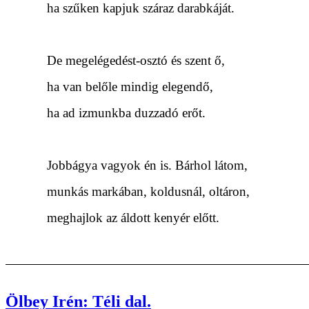
ha szűken kapjuk száraz darabkáját.
De megelégedést-osztó és szent ő,
ha van belőle mindig elegendő,
ha ad izmunkba duzzadó erőt.
Jobbágya vagyok én is. Bárhol látom,
munkás markában, koldusnál, oltáron,
meghajlok az áldott kenyér előtt.
Ölbey Irén: Téli dal.