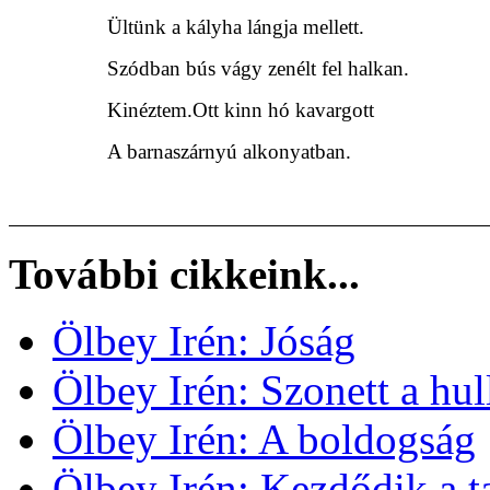
Ültünk a kályha lángja mellett.
Szódban bús vágy zenélt fel halkan.
Kinéztem.Ott kinn hó kavargott
A barnaszárnyú alkonyatban.
További cikkeink...
Ölbey Irén: Jóság
Ölbey Irén: Szonett a hul
Ölbey Irén: A boldogság
Ölbey Irén: Kezdődik a t