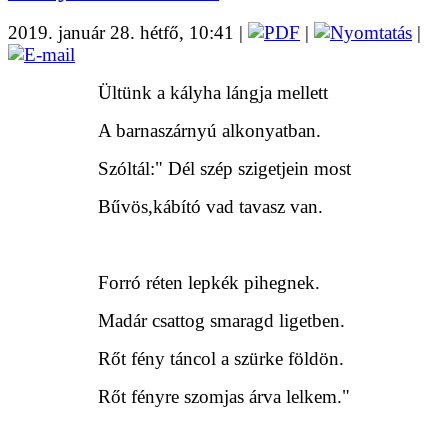
2019. január 28. hétfő, 10:41
|
|
|
Ültünk a kályha lángja mellett
A barnaszárnyú alkonyatban.
Szóltál:" Dél szép szigetjein most
Bűvös,kábító vad tavasz van.
Forró réten lepkék pihegnek.
Madár csattog smaragd ligetben.
Rőt fény táncol a szürke földön.
Rőt fényre szomjas árva lelkem."