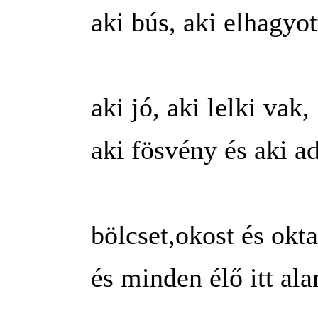
aki bús, aki elhagyot
aki jó, aki lelki vak,
aki fösvény és aki ad
bölcset,okost és okta
és minden élő itt ala