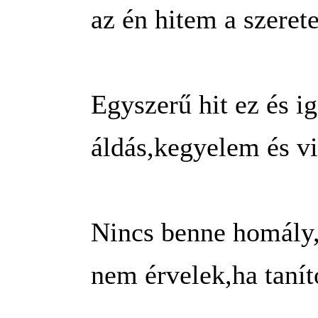
az én hitem a szerete
Egyszerű hit ez és ig
áldás,kegyelem és vi
Nincs benne homály,n
nem érvelek,ha tanít