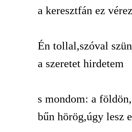
a keresztfán ez vérez
Én tollal,szóval szün
a szeretet hirdetem
s mondom: a földön,i
bűn hörög,úgy lesz e