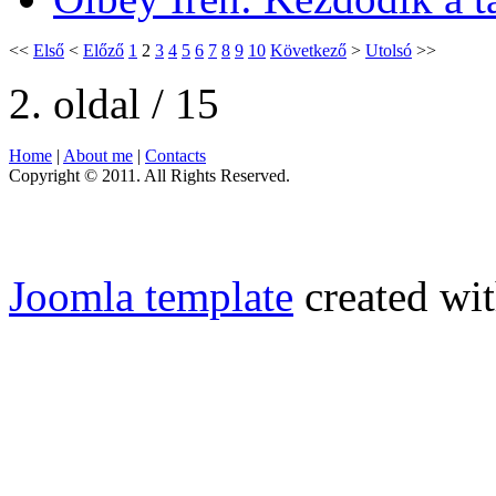
<<
Első
<
Előző
1
2
3
4
5
6
7
8
9
10
Következő
>
Utolsó
>>
2. oldal / 15
Home
|
About me
|
Contacts
Copyright © 2011. All Rights Reserved.
Joomla template
created wit