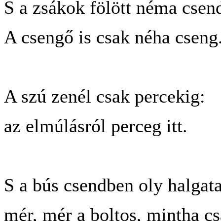
S a zsákok fölött néma csen
A csengő is csak néha cseng
A szú zenél csak percekig:
az elmúlásról perceg itt.
S a bús csendben oly halgat
mér, mér a boltos, mintha c