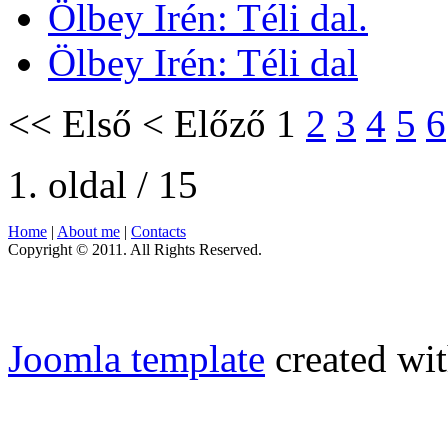
Ölbey Irén: Téli dal.
Ölbey Irén: Téli dal
<<
Első
<
Előző
1
2
3
4
5
6
1. oldal / 15
Home
|
About me
|
Contacts
Copyright © 2011. All Rights Reserved.
Joomla template
created wit