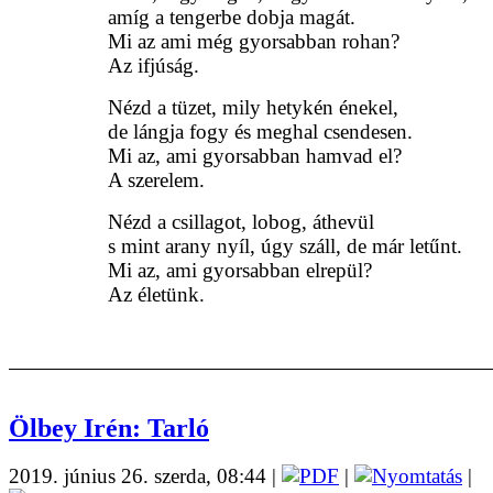
amíg a tengerbe dobja magát.
Mi az ami még gyorsabban rohan?
Az ifjúság.
Nézd a tüzet, mily hetykén énekel,
de lángja fogy és meghal csendesen.
Mi az, ami gyorsabban hamvad el?
A szerelem.
Nézd a csillagot, lobog, áthevül
s mint arany nyíl, úgy száll, de már letűnt.
Mi az, ami gyorsabban elrepül?
Az életünk.
Ölbey Irén: Tarló
2019. június 26. szerda, 08:44
|
|
|