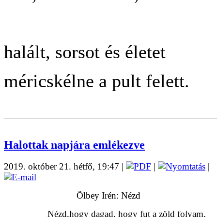
halált, sorsot és életet
méricskélne a pult felett.
Halottak napjára emlékezve
2019. október 21. hétfő, 19:47
|
|
|
Ölbey Irén: Nézd
Nézd,hogy dagad, hogy fut a zöld folyam,