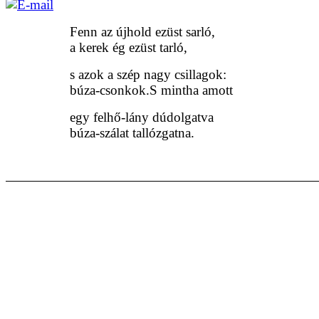
Fenn az újhold ezüst sarló,
a kerek ég ezüst tarló,
s azok a szép nagy csillagok:
búza-csonkok.S mintha amott
egy felhő-lány dúdolgatva
búza-szálat tallózgatna.