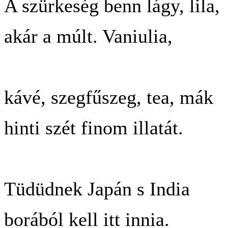
A szürkeség benn lágy, lila,
akár a múlt. Vaniulia,
kávé, szegfűszeg, tea, mák
hinti szét finom illatát.
Tüdüdnek Japán s India
borából kell itt innia.