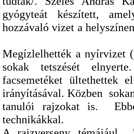
tudtak/. Széles András K
gyógyteát készített, ame
hozzávaló vizet a helysz
Megízlelhették a nyírvizet 
sokak tetszését elnyert
facsemetéket ültethettek 
irányításával. Közben sokan
tanulói rajzokat is. Ebb
technikákkal.
A rajzverseny témájául