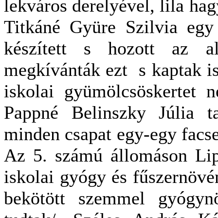
lekváros derelyével, lila ha
Titkáné Gyüre Szilvia egy 
készített s hozott az 
megkívánták ezt s kaptak is
iskolai gyümölcsöskertet 
Pappné Belinszky Júlia ta
minden csapat egy-egy facse
Az 5. számú állomáson Lipp
iskolai gyógy és fűszernövén
bekötött szemmel gyógynö