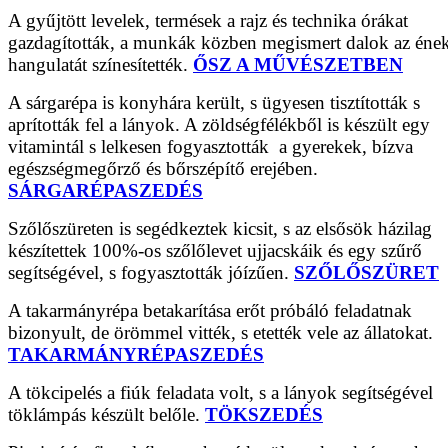
A gyűjtött levelek, termések a rajz és technika órákat
gazdagították, a munkák közben megismert dalok az éne
hangulatát színesítették.
ŐSZ A MŰVÉSZETBEN
A sárgarépa is konyhára került, s ügyesen tisztították s
aprították fel a lányok. A zöldségfélékből is készült egy
vitamintál s lelkesen fogyasztották a gyerekek, bízva
egészségmegőrző és bőrszépítő erejében.
SÁRGARÉPASZEDÉS
Szőlőszüreten is segédkeztek kicsit, s az elsősök házilag
készítettek 100%-os szőlőlevet ujjacskáik és egy szűrő
segítségével, s fogyasztották jóízűen.
SZŐLŐSZÜRET
A takarmányrépa betakarítása erőt próbáló feladatnak
bizonyult, de örömmel vitték, s etették vele az állatokat.
TAKARMÁNYRÉPASZEDÉS
A tökcipelés a fiúk feladata volt, s a lányok segítségével
töklámpás készült belőle.
TÖKSZEDÉS