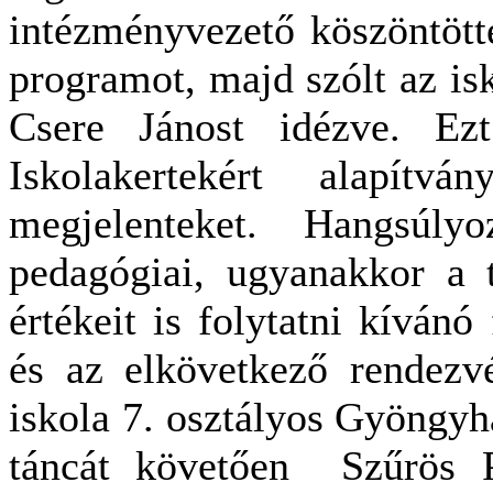
intézményvezető köszöntött
programot, majd szólt az is
Csere Jánost idézve.
Ez
Iskolakertekért alapítv
megjelenteket. Hangsúly
pedagógiai, ugyanakkor a 
értékeit is folytatni kívánó
és az elkövetkező rendezv
iskola 7. osztályos Gyöngyh
táncát követően Szűrös P