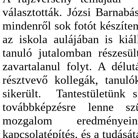
választották. Józsi Barnabá
mindenről sok fotót készíten
az iskola aulájában is kiál
tanuló jutalomban részesül
zavartalanul folyt. A délu
résztvevő kollegák, tanuló
sikerült. Tantestületünk 
továbbképzésre lenne sz
mozgalom eredményein
kapcsolatépítés, és a tudásá