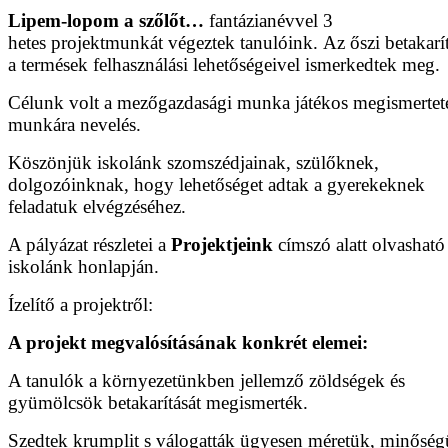
Lipem-lopom a szőlőt…
fantázianévvel 3
hetes projektmunkát végeztek tanulóink. Az őszi betakarít
a termések felhasználási lehetőségeivel ismerkedtek meg.
Célunk volt a mezőgazdasági munka játékos megismerteté
munkára nevelés.
Köszönjük iskolánk szomszédjainak, szülőknek,
dolgozóinknak, hogy lehetőséget adtak a gyerekeknek
feladatuk elvégzéséhez.
A pályázat részletei a
Projektjeink
címszó alatt olvasható
iskolánk honlapján.
Ízelítő a projektről:
A projekt megvalósításának konkrét elemei:
A tanulók a környezetünkben jellemző zöldségek és
gyümölcsök betakarítását megismerték.
Szedtek krumplit s válogatták ügyesen méretük, minősé