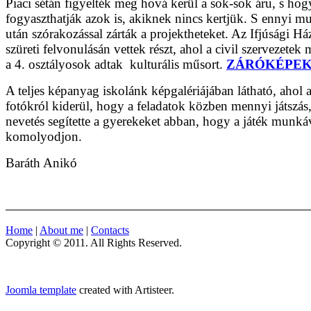
Piaci sétán figyelték meg hová kerül a sok-sok áru, s ho
fogyaszthatják azok is, akiknek nincs kertjük. S ennyi m
után szórakozással zárták a projektheteket. Az Ifjúsági Há
szüreti felvonulásán vettek részt, ahol a civil szervezetek m
a 4. osztályosok adtak kulturális műsort.
ZÁRÓKÉPE
A teljes képanyag iskolánk képgalériájában látható, ahol 
fotókról kiderül, hogy a feladatok közben mennyi játszás
nevetés segítette a gyerekeket abban, hogy a játék munká
komolyodjon.
Baráth Anikó
Home
|
About me
|
Contacts
Copyright © 2011. All Rights Reserved.
Joomla template
created with Artisteer.