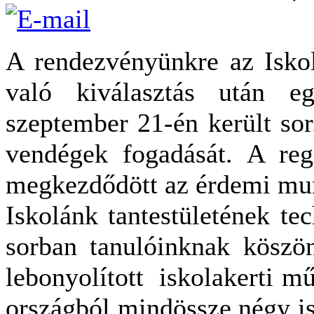
A rendezvényünkre az Iskol
való kiválasztás után 
szeptember 21-én került sor
vendégek fogadását. A regi
megkezdődött az érdemi mu
Iskolánk tantestületének te
sorban tanulóinknak köszön
lebonyolított iskolakerti m
országból mindössze négy isk