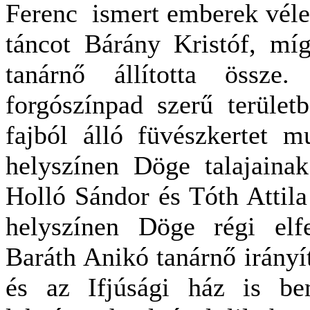
Ferenc ismert emberek véle
táncot Bárány Kristóf, mí
tanárnő állította össze
forgószínpad szerű terüle
fajból álló füvészkertet 
helyszínen Döge talajainak
Holló Sándor és Tóth Attila 
helyszínen Döge régi elfe
Baráth Anikó tanárnő irány
és az Ifjúsági ház is bem