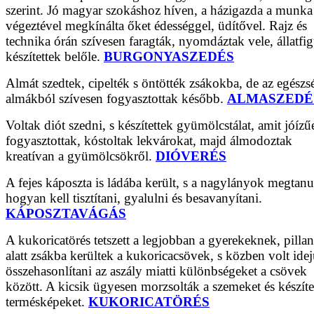
szerint. Jó magyar szokáshoz híven, a házigazda a munka
végeztével megkínálta őket édességgel, üdítővel. Rajz és
technika órán szívesen faragták, nyomdáztak vele, állatfig
készítettek belőle.
BURGONYASZEDÉS
Almát szedtek, cipelték s öntötték zsákokba, de az egészs
almákból szívesen fogyasztottak később.
ALMASZEDÉ
Voltak diót szedni, s készítettek gyümölcstálat, amit jóízű
fogyasztottak, kóstoltak lekvárokat, majd álmodoztak
kreatívan a gyümölcsökről.
DIÓVERÉS
A fejes káposzta is ládába került, s a nagylányok megtanu
hogyan kell tisztítani, gyalulni és besavanyítani.
KÁPOSZTAVÁGÁS
A kukoricatörés tetszett a legjobban a gyerekeknek, pilla
alatt zsákba kerültek a kukoricacsövek, s közben volt ide
összehasonlítani az aszály miatti különbségeket a csövek
között. A kicsik ügyesen morzsolták a szemeket és készíte
termésképeket.
KUKORICATÖRÉS