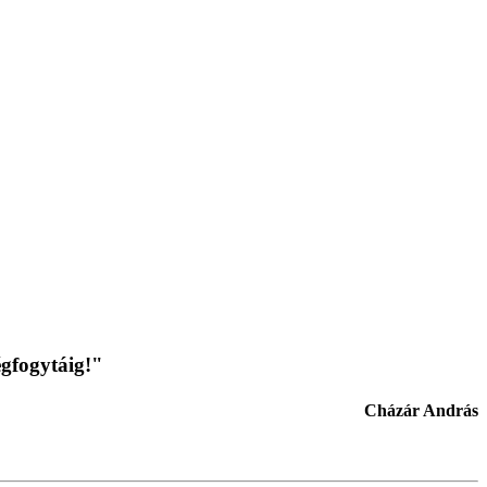
égfogytáig!"
Cházár András