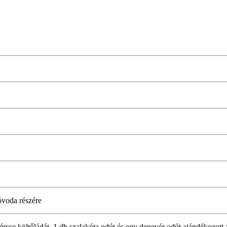
 óvoda részére
s vércse költőládát, 1 db szalakóta odút és egy denevér odút ajándékozo