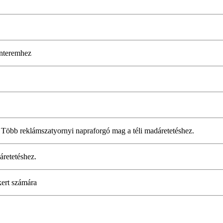
tanteremhez
. Több reklámszatyornyi napraforgó mag a téli madáretetéshez.
áretetéshez.
kert számára