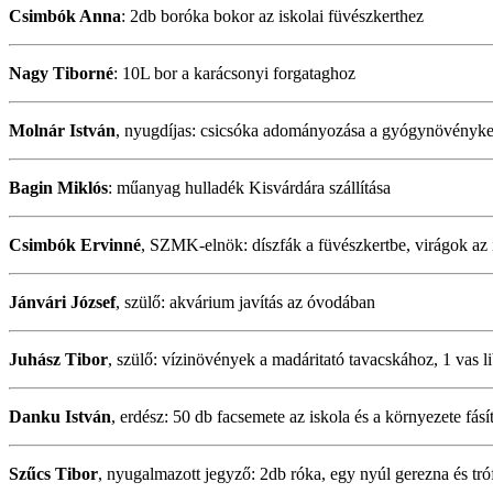
Csimbók Anna
: 2db boróka bokor az iskolai füvészkerthez
Nagy Tiborné
: 10L bor a karácsonyi forgataghoz
Molnár István
, nyugdíjas: csicsóka adományozása a gyógynövényke
Bagin Miklós
: műanyag hulladék Kisvárdára szállítása
Csimbók Ervinné
, SZMK-elnök: díszfák a füvészkertbe, virágok az 
Jánvári József
, szülő: akvárium javítás az óvodában
Juhász Tibor
, szülő: vízinövények a madáritató tavacskához, 1 vas l
Danku István
, erdész: 50 db facsemete az iskola és a környezete fásí
Szűcs Tibor
, nyugalmazott jegyző: 2db róka, egy nyúl gerezna és tró