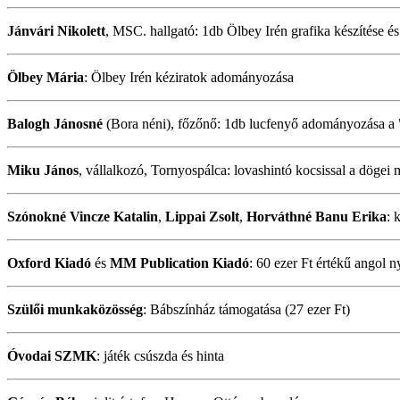
Jánvári Nikolett
, MSC. hallgató: 1db Ölbey Irén grafika készítése 
Ölbey Mária
: Ölbey Irén kéziratok adományozása
Balogh Jánosné
(Bora néni), főzőnő: 1db lucfenyő adományozása a 
Miku János
, vállalkozó, Tornyospálca: lovashintó kocsissal a dögei 
Szónokné Vincze Katalin
,
Lippai Zsolt
,
Horváthné Banu Erika
: 
Oxford Kiadó
és
MM Publication Kiadó
: 60 ezer Ft értékű angol 
Szülői munkaközösség
: Bábszínház támogatása (27 ezer Ft)
Óvodai SZMK
: játék csúszda és hinta