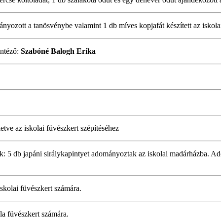
nyozott a tanösvénybe valamint 1 db míves kopjafát készített az iskola
intéző:
Szabóné Balogh Erika
etve az iskolai füvészkert szépítéséhez
k: 5 db japáni sirálykapintyet adományoztak az iskolai madárházba. A
 iskolai füvészkert számára.
ola füvészkert számára.