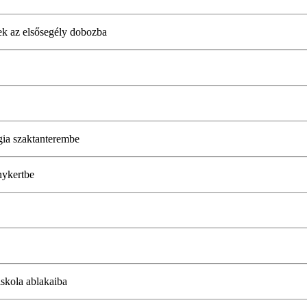
rek az elsősegély dobozba
ógia szaktanterembe
nykertbe
 iskola ablakaiba