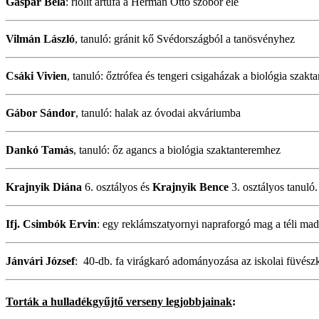
Gáspár Béla
: riolit ártufa a Herman Ottó szobor elé
Vilmán László
, tanuló: gránit kő Svédországból a tanösvényhez
Csáki Vivien
, tanuló: őztrófea és tengeri csigaházak a biológia szak
Gábor Sándor
, tanuló: halak az óvodai akváriumba
Dankó Tamás
, tanuló: őz agancs a biológia szaktanteremhez
Krajnyik Diána
6. osztályos és
Krajnyik Bence
3. osztályos tanuló
Ifj. Csimbók Ervin
: egy reklámszatyornyi napraforgó mag a téli mad
Jánvári József
: 40-db. fa virágkaró adományozása az iskolai füvész
Torták a hulladékgyűjtő verseny legjobbjainak
: