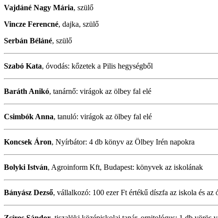
Vajdáné Nagy Mária
, szülő
Vincze Ferencné
, dajka, szülő
Serbán Béláné
, szülő
Szabó Kata
, óvodás: kőzetek a Pilis hegységből
Baráth Anikó
, tanárnő: virágok az ölbey fal elé
Csimbók Anna
, tanuló: virágok az ölbey fal elé
Koncsek Áron
, Nyírbátor: 4 db könyv az Ölbey Irén napokra
Bolyki István
, Agroinform Kft, Budapest: könyvek az iskolának
Bányász Dezső
, vállalkozó: 100 ezer Ft értékű díszfa az iskola és az
Zsíros Sándor
, tiszalöki középiskolai tanár, ornitológus: 1 db vörö