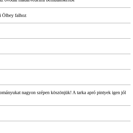
i Ölbey falhoz
dományukat nagyon szépen köszönjük! A tarka apró pintyek igen jól