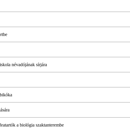
rtbe
iskola névadójának sírjára
ibikóka
tására
featartók a biológia szaktanterembe