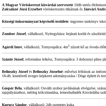
A Magyar Vöröskereszt kisvárdai szervezete
10db tartós élelmisze
Zolcsákné Józsi Erzsébet
vöröskeresztes titkárnak és
Jánvári Andr
Községi önkormányzat képviselő-testülete
: ingyenes tankönyv isko
Zombor József
, vállalkozó, Nyíregyháza: bejárati korlát és zászlórúd
3
Agárdi Imre
, vállalkozó, Tornyospálca: 4m
zúzott kő az óvoda előtt
Szántó József
, református lelkész, Tornyospálca: 3 doboznyi plüss j
Belinszky József
és
Belinszky Józsefné
: művészi felírások az intézm
18-db. kisméretű üveges képkeret adományozása / Döge épített és termé
Gáspár Béla
, vállalkozó: Osváth szobor javításának elvégzése, szár
rajzpályázathoz, mérleg kölcsönadása, lemezhulladék Kisvárdába szá
Kurucz Sándor
, vállalkozó: 2db szemetes kuka