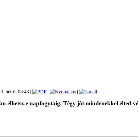
3. hétfő, 08:43
|
|
|
 élhetsz-e napfogytáig, Tégy jót mindenekkel élted v