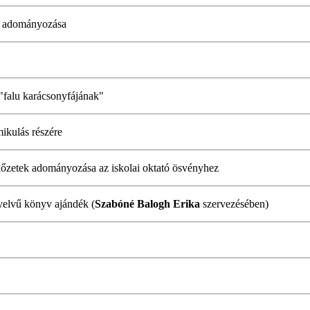
és adományozása
"falu karácsonyfájának"
mikulás részére
kőzetek adományozása az iskolai oktató ösvényhez
nyelvű könyv ajándék (
Szabóné Balogh Erika
szervezésében)