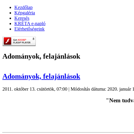
Kezdőlap
Képgaléria
Keresés
KRÉTA e-napló
Elérhetőségeink
Adományok, felajánlások
Adományok, felajánlások
2011. október 13. csütörtök, 07:00
|
Módosítás dátuma: 2020. január 1
"Nem tudván