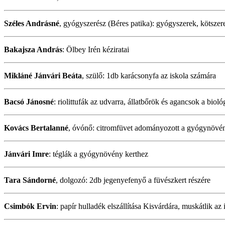
Széles Andrásné
, gyógyszerész (Béres patika): gyógyszerek, kötsze
Bakajsza András
: Ölbey Irén kéziratai
Mikláné Jánvári Beáta
, szülő: 1db karácsonyfa az iskola számára
Bacsó Jánosné
: riolittufák az udvarra, állatbőrök és agancsok a biol
Kovács Bertalanné
, óvónő: citromfüvet adományozott a gyógynövé
Jánvári Imre
: téglák a gyógynövény kerthez
Tara Sándorné
, dolgozó: 2db jegenyefenyő a füvészkert részére
Csimbók Ervin
: papír hulladék elszállítása Kisvárdára, muskátlik az