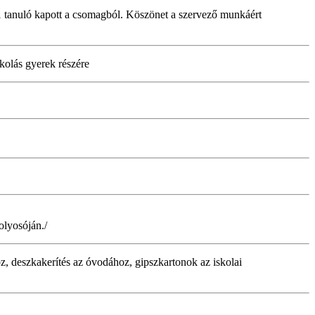
-1 tanuló kapott a csomagból. Köszönet a szervező munkáért
kolás gyerek részére
olyosóján./
z, deszkakerítés az óvodához, gipszkartonok az iskolai