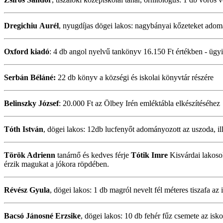
Dregichiu
Aurél
, nyugdíjas dögei lakos: nagybányai kőzeteket adomá
Oxford kiadó
: 4 db angol nyelvű tankönyv 16.150 Ft értékben - ügy
Serbán Béláné:
22 db könyv a községi és iskolai könyvtár részére
Belinszky József
: 20.000 Ft az Ölbey Irén emléktábla elkészítéséhez
Tóth István
, dögei lakos: 12db lucfenyőt adományozott az uszoda, ill
Török Adrienn
tanárnő és kedves férje
Tótik Imre
Kisvárdai lakoso
érzik magukat a jókora röpdében.
Révész Gyula
, dögei lakos: 1 db magról nevelt fél méteres tiszafa az
Bacsó Jánosné Erzsike
, dögei lakos: 10 db fehér fűz csemete az isk