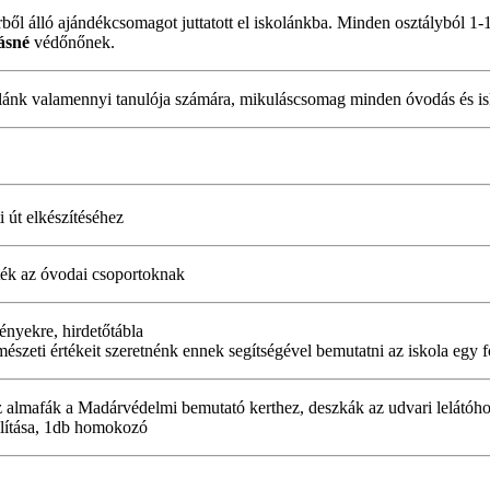
rből álló ajándékcsomagot juttatott el iskolánkba. Minden osztályból 1
ásné
védőnőnek.
lánk valamennyi tanulója számára, mikuláscsomag minden óvodás és is
i út elkészítéséhez
áték az óvodai csoportoknak
ényekre, hirdetőtábla
szeti értékeit szeretnénk ennek segítségével bemutatni az iskola egy f
az almafák a Madárvédelmi bemutató kerthez, deszkák az udvari lelátóho
llítása, 1db homokozó