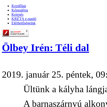
Kezdőlap
Képgaléria
Keresés
KRÉTA e-napló
Elérhetőségeink
Ölbey Irén: Téli dal
2019. január 25. péntek, 09
Ültünk a kályha lángja
A barnaszárnyú alkon