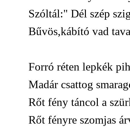
Szóltál:" Dél szép szi
Bűvös,kábító vad tava
Forró réten lepkék pi
Madár csattog smaragd
Rőt fény táncol a szür
Rőt fényre szomjas ár