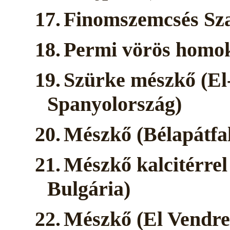
17.
Finomszemcsés Sz
18.
Permi vörös homok
19.
Szürke mészkő (El
Spanyolország)
20.
Mészkő (Bélapátfa
21.
Mészkő kalcitérrel
Bulgária)
22.
Mészkő (El Vendre