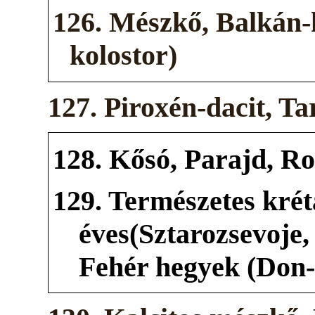
126. Mészkő, Balkán-
kolostor)
127. Piroxén-dacit, T
128. Kősó, Parajd, R
129. Természetes kréta
éves(Sztarozsevoje
Fehér hegyek (Don