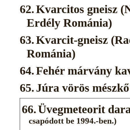
62.
Kvarcitos gneisz 
Erdély Románia)
63.
Kvarcit-gneisz (R
Románia)
64.
Fehér márvány kav
65.
Júra vörös mészkő
66.
Üvegmeteorit dar
csapódott be 1994.-ben.)