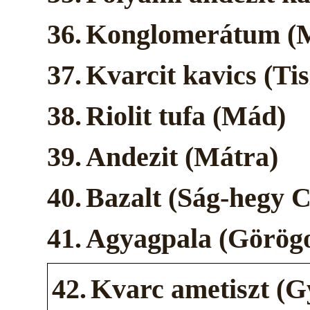
36.
Konglomerátum (Mi
37.
Kvarcit kavics (Ti
38.
Riolit tufa (Mád)
39.
Andezit (Mátra)
40.
Bazalt (Ság-hegy 
41.
Agyagpala (Görög
42.
Kvarc ametiszt (G