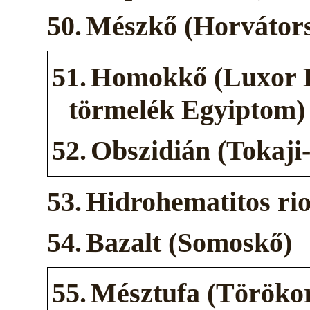
50.
Mészkő (Horvátors
51.
Homokkő (Luxor 
törmelék Egyiptom)
52.
Obszidián (Tokaji-
53.
Hidrohematitos rio
54.
Bazalt (Somoskő)
55.
Mésztufa (Töröko