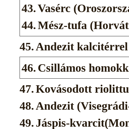
43.
Vasérc (Oroszorsz
44.
Mész-tufa (Horváto
45.
Andezit kalcitérre
46.
Csillámos homokk
47.
Kovásodott riolitt
48.
Andezit (Visegrádi
49.
Jáspis-kvarcit(Mon