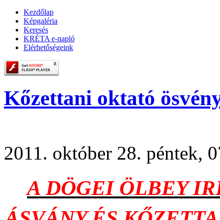
Kezdőlap
Képgaléria
Keresés
KRÉTA e-napló
Elérhetőségeink
Kőzettani oktató ösvén
2011. október 28. péntek, 
A DÖGEI ÖLBEY I
ÁSVÁNY ÉS KŐZETT