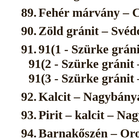
89.
Fehér márvány – C
90.
Zöld gránit – Svéd
91.
91(1 - Szürke grán
91(2 - Szürke gránit
91(3 - Szürke gránit
92.
Kalcit – Nagybány
93.
Pirit – kalcit – N
94.
Barnakőszén – Or