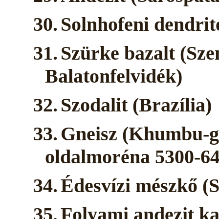
30.
Solnhofeni dendri
31.
Szürke bazalt (Sz
Balatonfelvidék)
32.
Szodalit (Brazília)
33.
Gneisz (Khumbu-gl
oldalmoréna 5300-64
34.
Édesvízi mészkő (S
35.
Folyami andezit ka