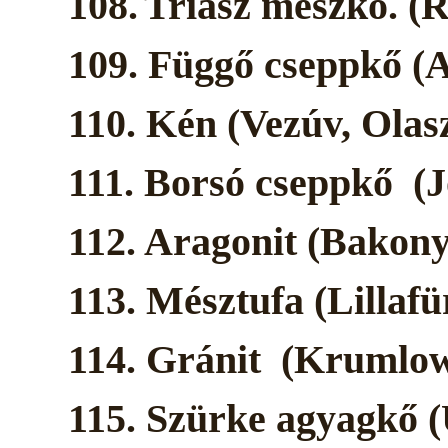
108.
Triász mészkő. (
109. Függő cseppkő (A
110. Kén (Vezúv, Olas
111. Borsó cseppkő (J
112. Aragonit (Bakon
113. Mésztufa (Lillaf
114. Gránit (Krumlow
115. Szürke agyagkő 