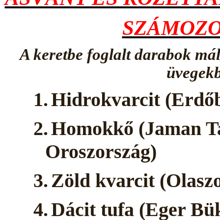
SZÁMOZO
A keretbe foglalt darabok má
üvegekb
1.
Hidrokvarcit (Erdő
2.
Homokkő (Jaman Ta
Oroszország)
3.
Zöld kvarcit (Olasz
4.
Dácit tufa (Eger Bü