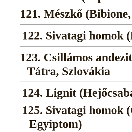
121. Mészkő (Bibione,
122. Sivatagi homok (
123. Csillámos andezi
Tátra, Szlovákia
124. Lignit (Hejőcsab
125. Sivatagi homok (
Egyiptom)