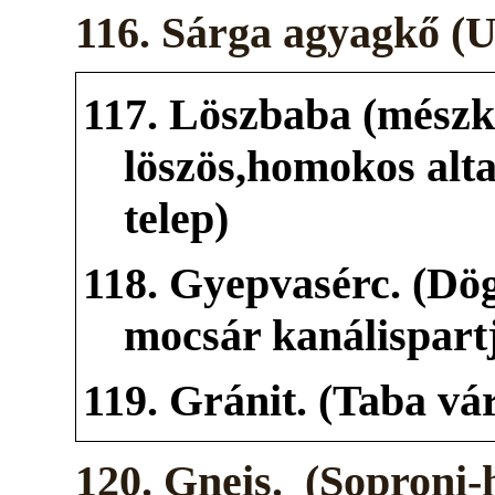
116. Sárga agyagkő (
117. Löszbaba (mészk
löszös,homokos alta
telep)
118. Gyepvasérc. (Dög
mocsár kanálispart
119. Gránit. (Taba vá
120. Gneis. (Soproni-