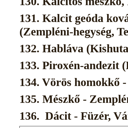
130. Kalcitos mészkő,
131. Kalcit geóda ková
(Zempléni-hegység, T
132. Habláva (Kishut
133. Piroxén-andezit 
134. Vörös homokkő -
135. Mészkő - Zemplé
136. Dácit - Füzér, V