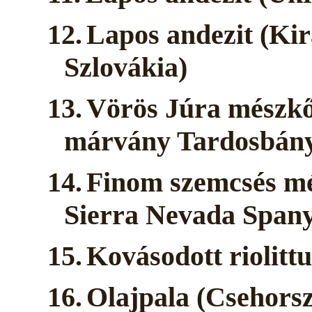
12.
Lapos andezit (Ki
Szlovákia)
13.
Vörös Júra mészkő 
márvány Tardosbán
14.
Finom szemcsés mé
Sierra Nevada Spany
15.
Kovásodott riolitt
16.
Olajpala (Csehors