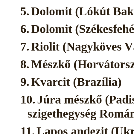
5.
Dolomit (Lókút Bak
6.
Dolomit (Székesfehé
7.
Riolit (Nagyköves V
8.
Mészkő (Horvátors
9.
Kvarcit (Brazília)
10.
Júra mészkő (Padis
szigethegység Román
11.
Lapos andezit (Uk