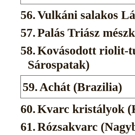
56.
Vulkáni salakos Lá
57.
Palás Triász mészk
58.
Kovásodott riolit-
Sárospatak)
59.
Achát (Brazilia)
60.
Kvarc kristályok 
61.
Rózsakvarc (Nagy