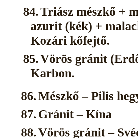
84.
Triász mészkő + m
azurit (kék) + malac
Kozári kőfejtő.
85.
Vörös gránit (Erdő
Karbon.
86.
Mészkő – Pilis heg
87.
Gránit – Kína
88.
Vörös gránit – Sv