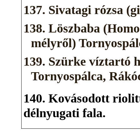
137. Sivatagi rózsa (
138. Löszbaba (Homo
mélyről) Tornyospálc
139.
Szürke víztartó 
Tornyospálca, Rákóc
140. Kovásodott rioli
délnyugati fala.