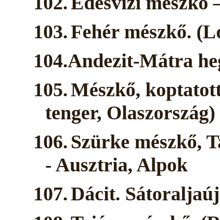
102.
Édesvízi mészkő 
103.
Fehér mészkő. (L
104.Andezit-Mátra he
105.
Mészkő, koptatott
tenger, Olaszország)
106.
Szürke mészkő, Ta
- Ausztria, Alpok
107.
Dácit. Sátoraljaú