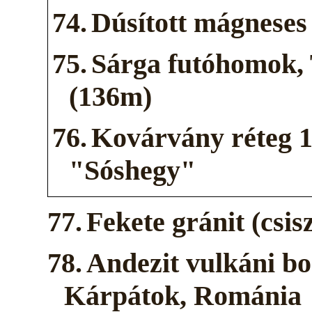
74.
Dúsított mágneses
75.
Sárga futóhomok, 
(136m)
76.
Kovárvány réteg 1
"Sóshegy"
77.
Fekete gránit (csis
78.
Andezit vulkáni bo
Kárpátok, Románia