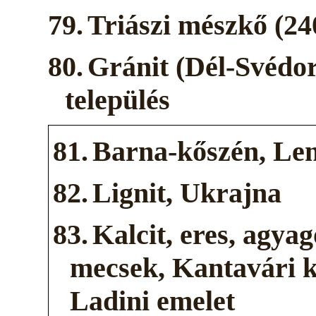
79.
Triászi mészkő (240
80.
Gránit (Dél-Svédo
település
81.
Barna-kőszén, Len
82.
Lignit, Ukrajna
83.
Kalcit, eres, agya
mecsek, Kantavári k
Ladini emelet