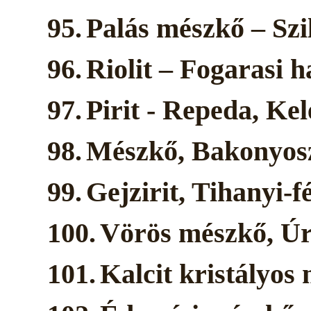
95.
Palás mészkő – Szi
96.
Riolit – Fogarasi 
97.
Pirit - Repeda, Ke
98.
Mészkő, Bakonyos
99.
Gejzirit, Tihanyi-fé
100.
Vörös mészkő, Ú
101.
Kalcit kristályos