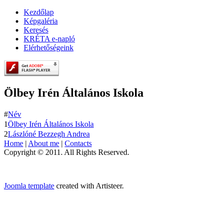
Kezdőlap
Képgaléria
Keresés
KRÉTA e-napló
Elérhetőségeink
Ölbey Irén Általános Iskola
#
Név
1
Ölbey Irén Általános Iskola
2
Lászlóné Bezzegh Andrea
Home
|
About me
|
Contacts
Copyright © 2011. All Rights Reserved.
Joomla template
created with Artisteer.