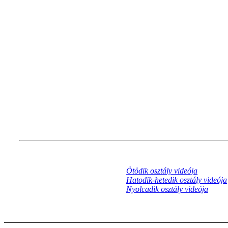
Ötödik osztály videója
Hatodik-hetedik osztály videója
Nyolcadik osztály videója