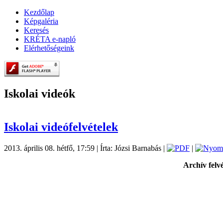
Kezdőlap
Képgaléria
Keresés
KRÉTA e-napló
Elérhetőségeink
Iskolai videók
Iskolai videófelvételek
2013. április 08. hétfő, 17:59
|
Írta: Józsi Barnabás
|
|
Archív felv