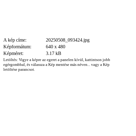
A kép címe:
20250508_093424.jpg
Képformátum:
640 x 480
Képméret:
3.17 kB
Letöltés: Vigye a képre az egeret a panelen kívül, kattintson jobb
egérgombbal, és válassza a Kép mentése más néven... vagy a Kép
letöltése parancsot.