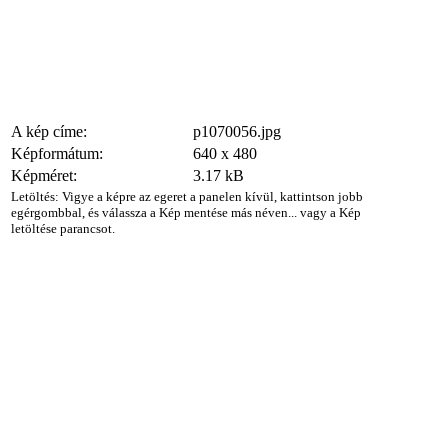
A kép címe:
p1070056.jpg
Képformátum:
640 x 480
Képméret:
3.17 kB
Letöltés: Vigye a képre az egeret a panelen kívül, kattintson jobb
egérgombbal, és válassza a Kép mentése más néven... vagy a Kép
letöltése parancsot.