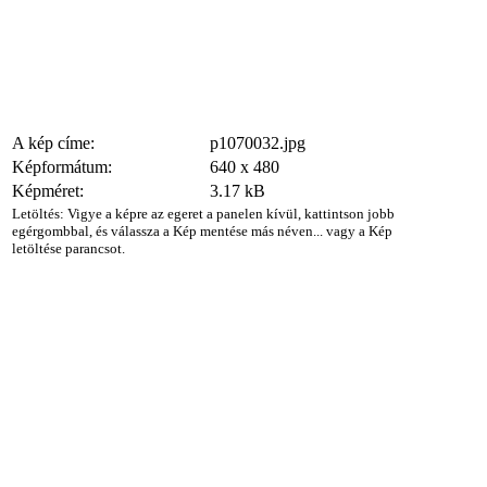
A kép címe:
p1070032.jpg
Képformátum:
640 x 480
Képméret:
3.17 kB
Letöltés: Vigye a képre az egeret a panelen kívül, kattintson jobb
egérgombbal, és válassza a Kép mentése más néven... vagy a Kép
letöltése parancsot.