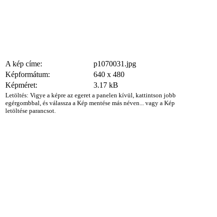
A kép címe:
p1070031.jpg
Képformátum:
640 x 480
Képméret:
3.17 kB
Letöltés: Vigye a képre az egeret a panelen kívül, kattintson jobb
egérgombbal, és válassza a Kép mentése más néven... vagy a Kép
letöltése parancsot.