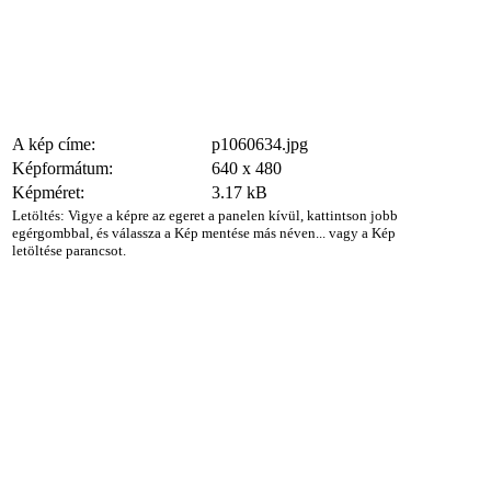
A kép címe:
p1060634.jpg
Képformátum:
640 x 480
Képméret:
3.17 kB
Letöltés: Vigye a képre az egeret a panelen kívül, kattintson jobb
egérgombbal, és válassza a Kép mentése más néven... vagy a Kép
letöltése parancsot.