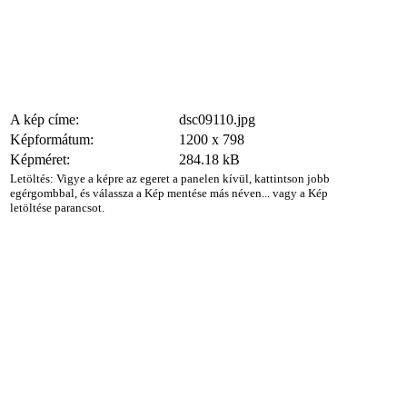
A kép címe:
dsc09110.jpg
Képformátum:
1200 x 798
Képméret:
284.18 kB
Letöltés: Vigye a képre az egeret a panelen kívül, kattintson jobb
egérgombbal, és válassza a Kép mentése más néven... vagy a Kép
letöltése parancsot.