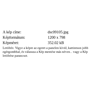
A kép címe:
dsc09105.jpg
Képformátum:
1200 x 798
Képméret:
352.02 kB
Letöltés: Vigye a képre az egeret a panelen kívül, kattintson jobb
egérgombbal, és válassza a Kép mentése más néven... vagy a Kép
letöltése parancsot.