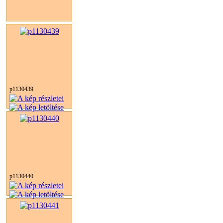
p1130439
p1130440