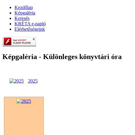
Kezdőlap
Képgaléria
Keresés
KRÉTA e-napló
Elérhetőségeink
Képgaléria - Különleges könyvtári óra
2025