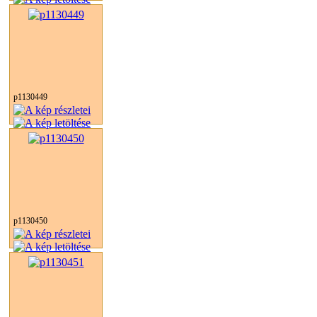
p1130449
p1130450