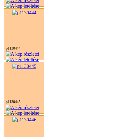
p1130444
p1130445