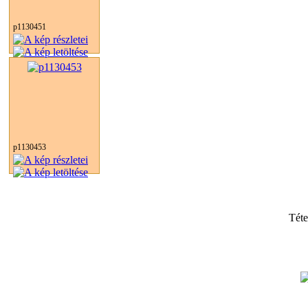
p1130451
p1130453
Tét