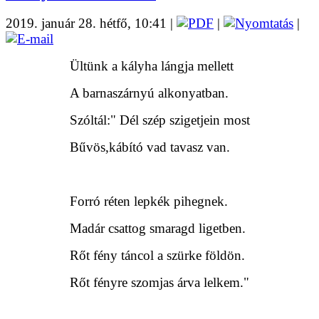
2019. január 28. hétfő, 10:41
|
|
|
Ültünk a kályha lángja mellett
A barnaszárnyú alkonyatban.
Szóltál:" Dél szép szigetjein most
Bűvös,kábító vad tavasz van.
Forró réten lepkék pihegnek.
Madár csattog smaragd ligetben.
Rőt fény táncol a szürke földön.
Rőt fényre szomjas árva lelkem."