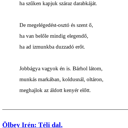
ha szűken kapjuk száraz darabkáját.
De megelégedést-osztó és szent ő,
ha van belőle mindig elegendő,
ha ad izmunkba duzzadó erőt.
Jobbágya vagyok én is. Bárhol látom,
munkás markában, koldusnál, oltáron,
meghajlok az áldott kenyér előtt.
Ölbey Irén: Téli dal.