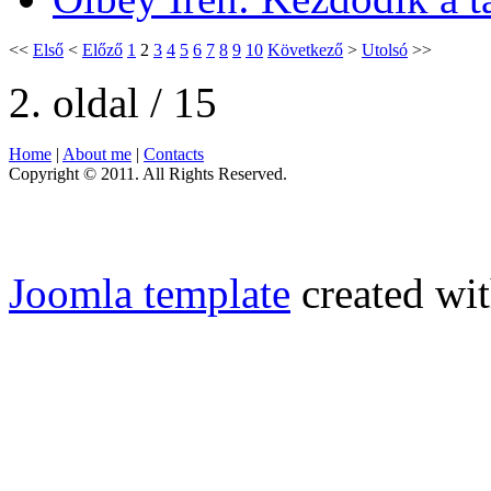
<<
Első
<
Előző
1
2
3
4
5
6
7
8
9
10
Következő
>
Utolsó
>>
2. oldal / 15
Home
|
About me
|
Contacts
Copyright © 2011. All Rights Reserved.
Joomla template
created wit