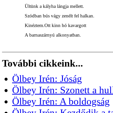
Ültünk a kályha lángja mellett.
Szódban bús vágy zenélt fel halkan.
Kinéztem.Ott kinn hó kavargott
A barnaszárnyú alkonyatban.
További cikkeink...
Ölbey Irén: Jóság
Ölbey Irén: Szonett a hul
Ölbey Irén: A boldogság
Ölbey Irén: Kezdődik a t