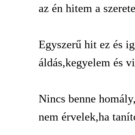
az én hitem a szerete
Egyszerű hit ez és ig
áldás,kegyelem és vi
Nincs benne homály,n
nem érvelek,ha tanít