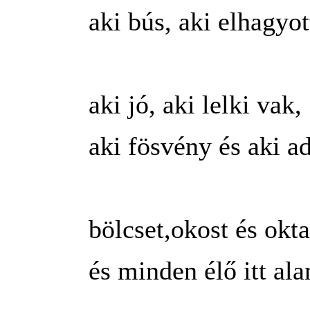
aki bús, aki elhagyot
aki jó, aki lelki vak,
aki fösvény és aki ad
bölcset,okost és okta
és minden élő itt ala