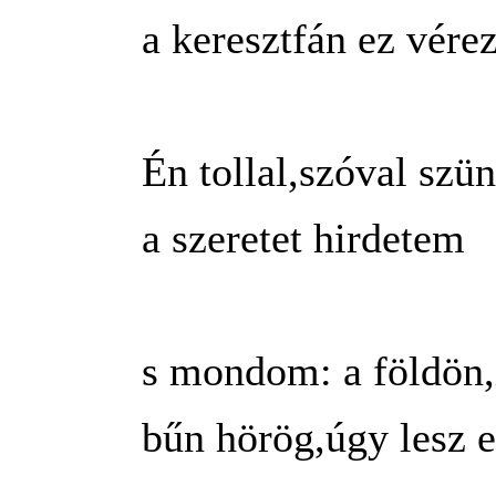
a keresztfán ez vérez
Én tollal,szóval szün
a szeretet hirdetem
s mondom: a földön,i
bűn hörög,úgy lesz e