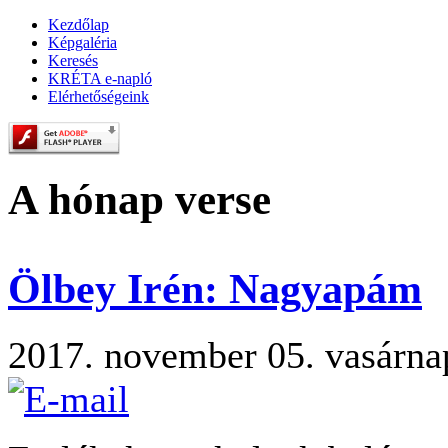
Kezdőlap
Képgaléria
Keresés
KRÉTA e-napló
Elérhetőségeink
A hónap verse
Ölbey Irén: Nagyapám
2017. november 05. vasárna