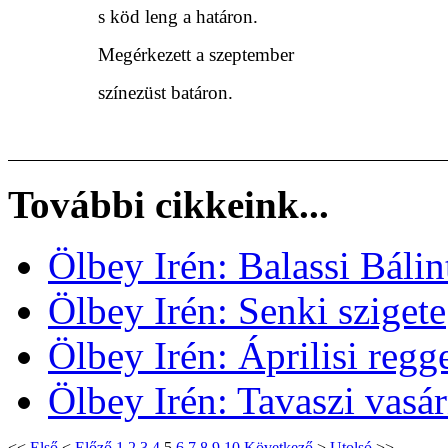
s köd leng a határon.
Megérkezett a szeptember
színezüst batáron.
További cikkeink...
Ölbey Irén: Balassi Bálin
Ölbey Irén: Senki szigete
Ölbey Irén: Áprilisi regg
Ölbey Irén: Tavaszi vasár
<<
Első
<
Előző
1
2
3
4
5
6
7
8
9
10
Következő
>
Utolsó
>>