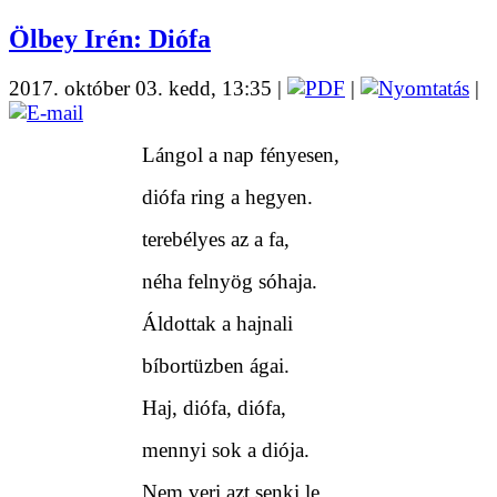
Ölbey Irén: Diófa
2017. október 03. kedd, 13:35
|
|
|
Lángol a nap fényesen,
diófa ring a hegyen.
terebélyes az a fa,
néha felnyög sóhaja.
Áldottak a hajnali
bíbortüzben ágai.
Haj, diófa, diófa,
mennyi sok a diója.
Nem veri azt senki le,