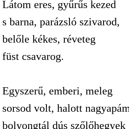
Látom eres, gyűrűs kezed
s barna, parázsló szivarod,
belőle kékes, réveteg
füst csavarog.
Egyszerű, emberi, meleg
sorsod volt, halott nagyapám
bolyongtál dús szőlőhegyek