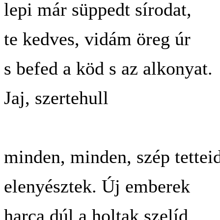
lepi már süppedt sírodat,
te kedves, vidám öreg úr
s befed a köd s az alkonyat.
Jaj, szertehull
minden, minden, szép tettei
elenyésztek. Új emberek
harca dúl a holtak szelíd