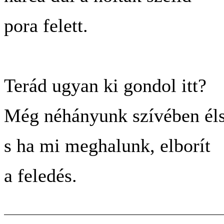
pora felett.
Terád ugyan ki gondol itt?
Még néhányunk szívében él
s ha mi meghalunk, elborít
a feledés.