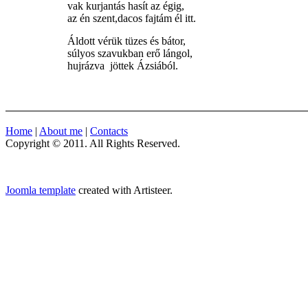
vak kurjantás hasít az égig,
az én szent,dacos fajtám él itt.
Áldott vérük tüzes és bátor,
súlyos szavukban erő lángol,
hujrázva jöttek Ázsiából.
Home
|
About me
|
Contacts
Copyright © 2011. All Rights Reserved.
Joomla template
created with Artisteer.