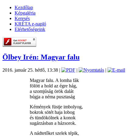
Kezdőlap
Képgaléria
Keresés
KRÉTA e-napló
Elérhetőségeink
Ölbey Irén: Magyar falu
2016. január 25. hétfő, 13:38
|
|
|
Magyar falu. A lomha fák
fölött a hold az égre hág,
a szomjúság örök dalát
búgja a néma pusztaság
Kémények füstje imbolyog,
bokrok sötét haja lobog
és tündökölnek a konok
sugárzásban a házsorok.
A nádtetőket szelek tépik,