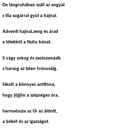
De lángruhában száll az angyal
s lila sugárral gyúl a hajnal.
Adventi hajnal,zeng és árad
a lélekből a tiszta bánat.
S vágy zokog és zsolozsmázik
s harsog az Isten trónusáig.
Sikolt a könnyes antifóna,
hogy jöjjön a szépséges óra,
harmatozza az Úr az áldott,
a békét és az igazságot.