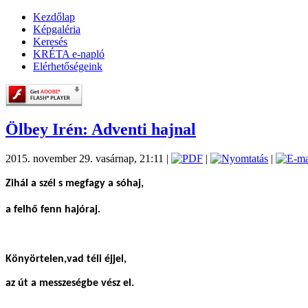
Kezdőlap
Képgaléria
Keresés
KRÉTA e-napló
Elérhetőségeink
Ölbey Irén: Adventi hajnal
2015. november 29. vasárnap, 21:11
|
|
|
Zihál a szél s megfagy a sóhaj,
a felhő fenn hajóraj.
Könyörtelen,vad téli éjjel,
az út a messzeségbe vész el.