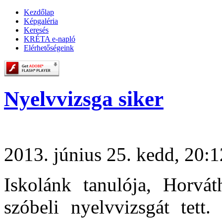
Kezdőlap
Képgaléria
Keresés
KRÉTA e-napló
Elérhetőségeink
Nyelvvizsga siker
2013. június 25. kedd, 20:1
Iskolánk tanulója, Horvát
szóbeli nyelvvizsgát tett.