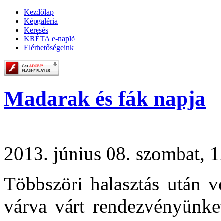
Kezdőlap
Képgaléria
Keresés
KRÉTA e-napló
Elérhetőségeink
Madarak és fák napja
2013. június 08. szombat, 
Többszöri halasztás után v
várva várt rendezvényünke