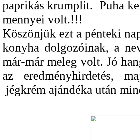
paprikás krumplit. Puha ke
mennyei volt.!!!
Köszönjük ezt a pénteki na
konyha dolgozóinak, a neve
már-már meleg volt. Jó hang
az eredményhirdetés, 
jégkrém ajándéka után minde