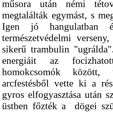
műsora után némi tétov
megtalálták egymást, s meg
Igen jó hangulatban 
természetvédelmi verseny,
sikerű trambulin "ugrálda"
energiáit az focizhato
homokcsomók között, va
arcfestésből vette ki a r
gyros elfogyasztása után 
üstben főzték a dögei sz