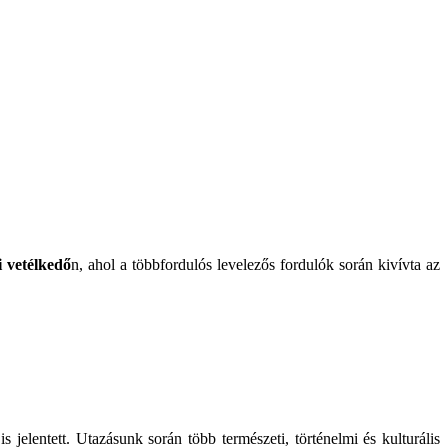
 vetélkedő
n, ahol a többfordulós levelezős fordulók során kivívta az
jelentett. Utazásunk során több természeti, történelmi és kulturális