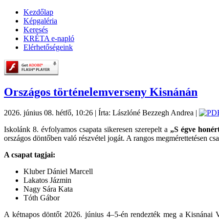
Kezdőlap
Képgaléria
Keresés
KRÉTA e-napló
Elérhetőségeink
Országos történelemverseny Kisnánán
2026. június 08. hétfő, 10:26
|
Írta: Lászlóné Bezzegh Andrea
|
Iskolánk 8. évfolyamos csapata sikeresen szerepelt a
„S égve honér
országos döntőben való részvétel jogát. A rangos megmérettetésen cs
A csapat tagjai:
Kluber Dániel Marcell
Lakatos Jázmin
Nagy Sára Kata
Tóth Gábor
A kétnapos döntőt 2026. június 4–5-én rendezték meg a Kisnánai Várb