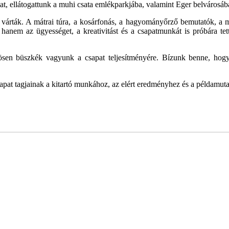
avat, ellátogattunk a muhi csata emlékparkjába, valamint Eger belvárosá
árták. A mátrai túra, a kosárfonás, a hagyományőrző bemutatók, a mocs
t, hanem az ügyességet, a kreativitást és a csapatmunkát is próbára 
nösen büszkék vagyunk a csapat teljesítményére. Bízunk benne, hog
apat tagjainak a kitartó munkához, az elért eredményhez és a példamuta