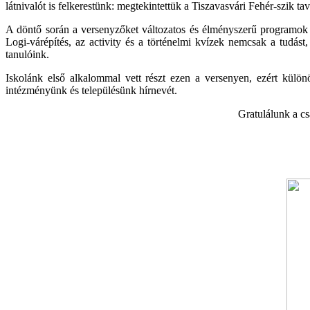
látnivalót is felkerestünk: megtekintettük a Tiszavasvári Fehér-szik t
A döntő során a versenyzőket változatos és élményszerű programok v
Logi-várépítés, az activity és a történelmi kvízek nemcsak a tudás
tanulóink.
Iskolánk első alkalommal vett részt ezen a versenyen, ezért külö
intézményünk és településünk hírnevét.
Gratulálunk a cs