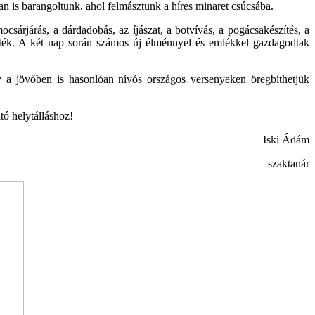
ban is barangoltunk, ahol felmásztunk a híres minaret csúcsába.
árjárás, a dárdadobás, az íjászat, a botvívás, a pogácsakészítés, a
tették. A két nap során számos új élménnyel és emlékkel gazdagodtak
y a jövőben is hasonlóan nívós országos versenyeken öregbíthetjük
tó helytálláshoz!
Iski Ádám
szaktanár