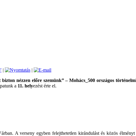
|
|
t bizton nézzen előre szemünk” – Mohács_500 országos történelmi
apatunk a
11. hely
ezést érte el.
an. A verseny egyben felejthetetlen kirándulást és közös élményt is 