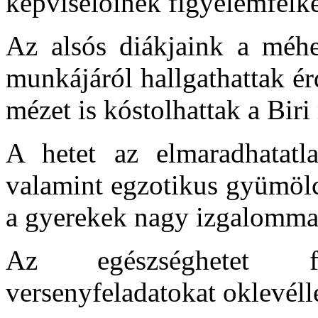
képviselőinek figyelemfelke
Az alsós diákjaink a méhe
munkájáról hallgathattak ér
mézet is kóstolhattak a Biri
A hetet az elmaradhatatl
valamint egzotikus gyümölc
a gyerekek nagy izgalommal
Az egészséghetet f
versenyfeladatokat oklevéll