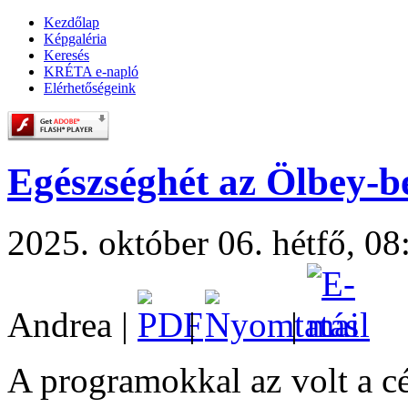
Kezdőlap
Képgaléria
Keresés
KRÉTA e-napló
Elérhetőségeink
Egészséghét az Ölbey-b
2025. október 06. hétfő, 08
Andrea
|
|
|
A programokkal az volt a c