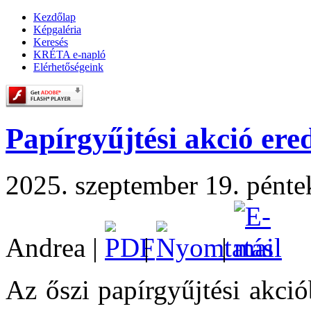
Kezdőlap
Képgaléria
Keresés
KRÉTA e-napló
Elérhetőségeink
Papírgyűjtési akció er
2025. szeptember 19. pénte
Andrea
|
|
|
Az őszi papírgyűjtési akció