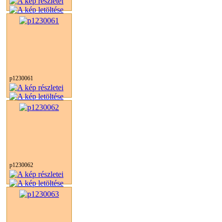
p1230061
p1230062