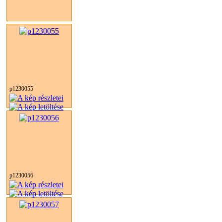
p1230055
p1230056