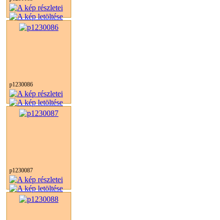
p1230086
p1230087