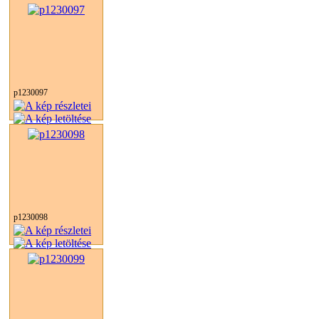
p1230097
p1230098