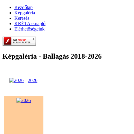
Kezdőlap
Képgaléria
Keresés
KRÉTA e-napló
Elérhetőségeink
Képgaléria - Ballagás 2018-2026
2026