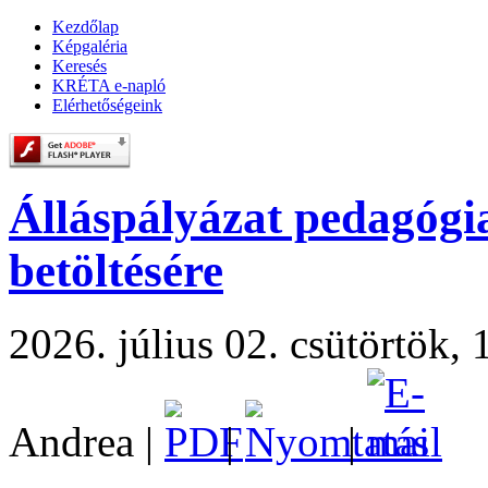
Kezdőlap
Képgaléria
Keresés
KRÉTA e-napló
Elérhetőségeink
Álláspályázat pedagógi
betöltésére
2026. július 02. csütörtök, 
Andrea
|
|
|