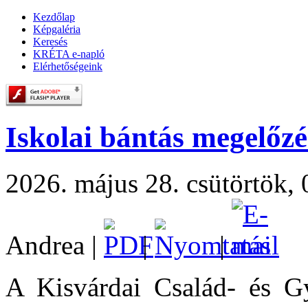
Kezdőlap
Képgaléria
Keresés
KRÉTA e-napló
Elérhetőségeink
Iskolai bántás megelőzé
2026. május 28. csütörtök, 
Andrea
|
|
|
A Kisvárdai Család- és G