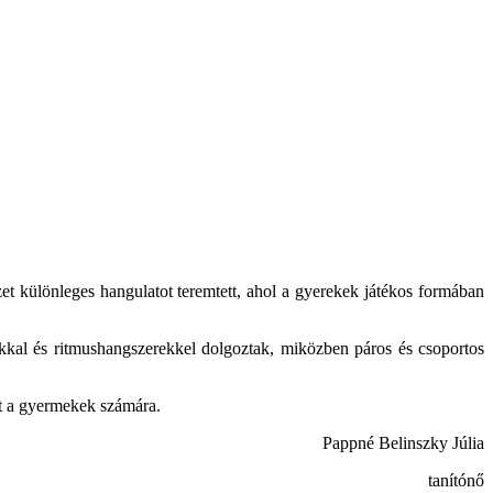
et különleges hangulatot teremtett, ahol a gyerekek játékos formában
okkal és ritmushangszerekkel dolgoztak, miközben páros és csoportos
jt a gyermekek számára.
Pappné Belinszky Júlia
tanítónő