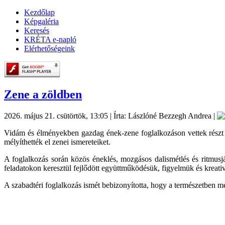
Kezdőlap
Képgaléria
Keresés
KRÉTA e-napló
Elérhetőségeink
Zene a zöldben
2026. május 21. csütörtök, 13:05
|
Írta: Lászlóné Bezzegh Andrea
|
Vidám és élményekben gazdag ének-zene foglalkozáson vettek részt 1.
mélyíthették el zenei ismereteiket.
A foglalkozás során közös éneklés, mozgásos dalismétlés és ritmusj
feladatokon keresztül fejlődött együttműködésük, figyelmük és kreativ
A szabadtéri foglalkozás ismét bebizonyította, hogy a természetben 