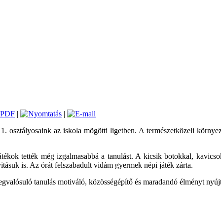
|
|
 osztályosaink az iskola mögötti ligetben. A természetközeli környez
átékok tették még izgalmasabbá a tanulást. A kicsik botokkal, kavics
itásuk is. Az órát felszabadult vidám gyermek népi játék zárta.
megvalósuló tanulás motiváló, közösségépítő és maradandó élményt nyú